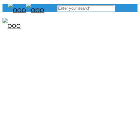
Строительство
домов с ипотекой
в Рязани и
Рязанской
области
по индивидуальному или